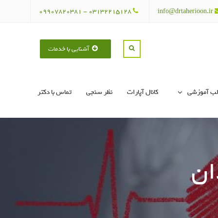
03132215128 - 09907820381
info@drtaherioon.ir
آشنایی با خدمات
لب آموزشی
کانال آپارات
نظر سنجی
تماس با دکتر
ان