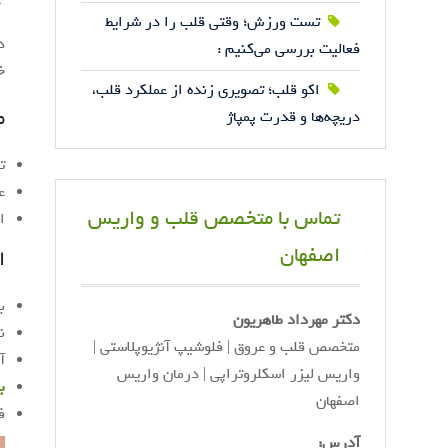
تست ورزش؛ وقتی قلب را در شرایط
د
فعالیت بررسی می‌کنیم :
خ
اکو قلب؛ تصویری زنده از عملکرد قلب،
م
دریچه‌ها و قدرت پمپاژ
ت
ع
تماس با متخصص قلب و واریس
ا
اصفهان
ا
بیما
دکتر مهرداد طاهریون
ن
متخصص قلب و عروق | فلوشیپ آنژیوپلاستی |
آ
واریس لیزر اسکلروتراپی | درمان واریس
ب
اصفهان
ف
آدرس: