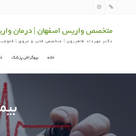
Ski
t
گوگل
اینستاگرام
conten
مپ
متخصص واریس اصفهان | درمان واری
دکتر مهرداد طاهریون | متخصص قلب و عروق | فلوشیپ
خانه
بیوگرافی پزشک
خد
بیم