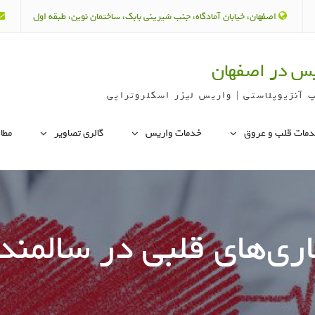
اصفهان، خیابان آمادگاه، جنب شیرینی بابک، ساختمان نوین، طبقه اول
س در اصفهان
 آنژیوپلاستی | واریس لیزر اسکلروتراپی
مات قلب و عروق
خدمات واریس
گالری تصاویر
مطا
اری‌های قلبی در سالمند