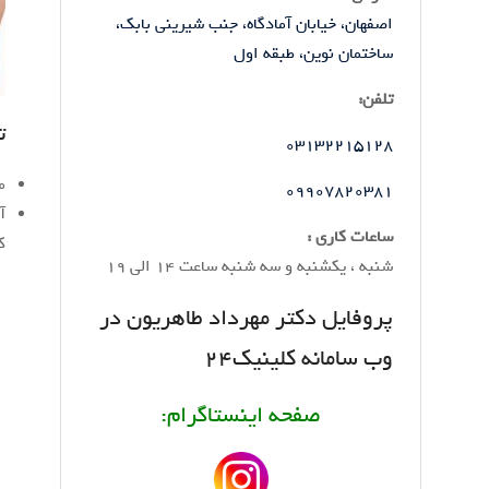
اصفهان، خیابان آمادگاه، جنب شیرینی بابک،
ساختمان نوین، طبقه اول
تلفن:
ت
03132215128
م
09907820381
ساعات کاری :
ک
شنبه ، یکشنبه و سه شنبه ساعت 14 الی 19
پروفایل دکتر مهرداد طاهریون در
وب سامانه کلینیک24
صفحه اینستاگرام: